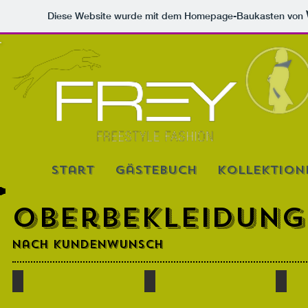
Diese Website wurde mit dem Homepage-Baukasten von
start
Gästebuch
Kollektion
Oberbekleidung
nach kundenwunsch
Kostümjacke
Kostümjacke
Shirt
Zweireiher,
Rückteil
Jersey,
Schalkragen
mit
mit