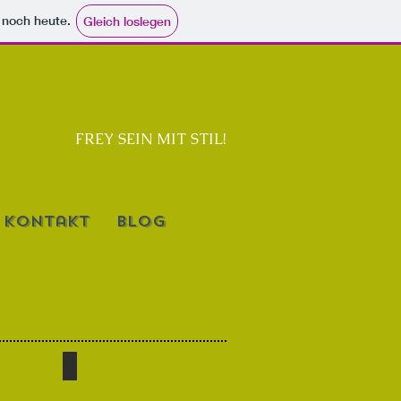
e noch heute.
Gleich loslegen
FREY SEIN MIT STIL!
Kontakt
Blog
nk
Schürze rosa,dunkelgrün